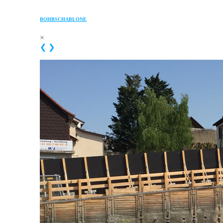
BOHRSCHABLONE
×
❮
❯