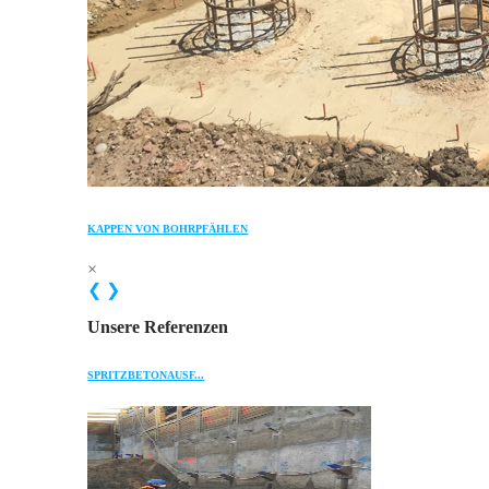
KAPPEN VON BOHRPFÄHLEN
×
❮
❯
Unsere Referenzen
SPRITZBETONAUSF...