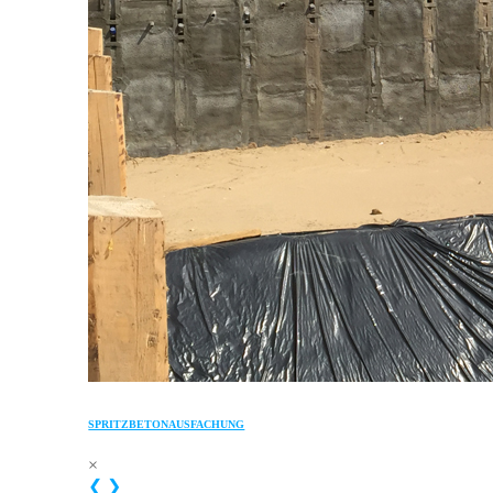
SPRITZBETONAUSFACHUNG
×
❮
❯