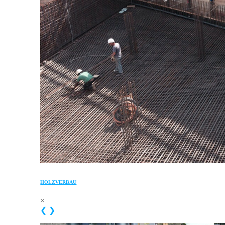
HOLZVERBAU
×
❮
❯