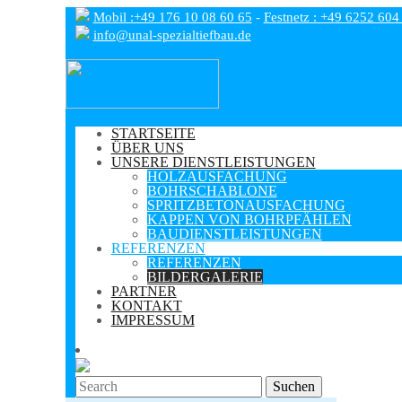
Mobil :+49 176 10 08 60 65
-
Festnetz : +49 6252 604
info@unal-spezialtiefbau.de
STARTSEITE
ÜBER UNS
UNSERE DIENSTLEISTUNGEN
HOLZAUSFACHUNG
BOHRSCHABLONE
SPRITZBETONAUSFACHUNG
KAPPEN VON BOHRPFÄHLEN
BAUDIENSTLEISTUNGEN
REFERENZEN
REFERENZEN
BILDERGALERIE
PARTNER
KONTAKT
IMPRESSUM