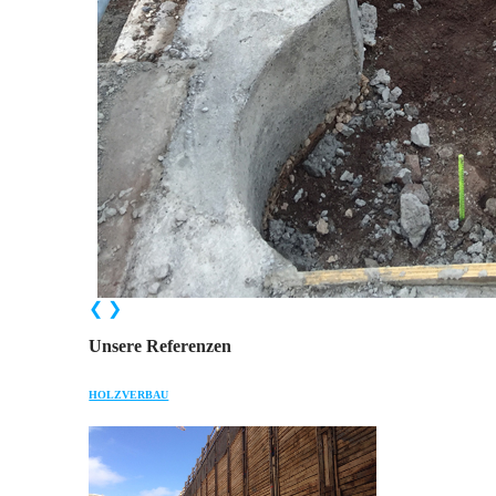
❮
❯
Unsere Referenzen
HOLZVERBAU