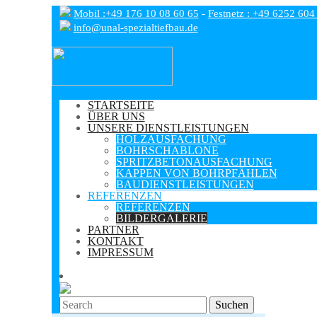
Mobil :+49 176 10 08 60 65
-
Festnetz : +49 6252 604
info@unal-spezialtiefbau.de
STARTSEITE
ÜBER UNS
UNSERE DIENSTLEISTUNGEN
HOLZAUSFACHUNG
BOHRSCHABLONE
SPRITZBETONAUSFACHUNG
KAPPEN VON BOHRPFÄHLEN
BAUDIENSTLEISTUNGEN
REFERENZEN
REFERENZEN
BILDERGALERIE
PARTNER
KONTAKT
IMPRESSUM