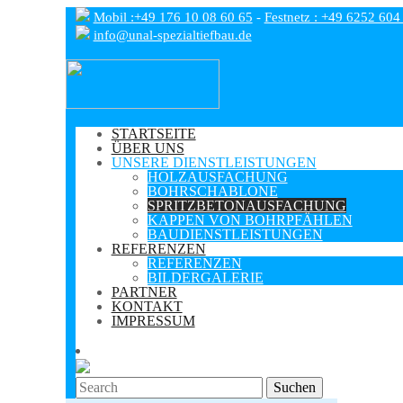
Mobil :+49 176 10 08 60 65
-
Festnetz : +49 6252 604
info@unal-spezialtiefbau.de
STARTSEITE
ÜBER UNS
UNSERE DIENSTLEISTUNGEN
HOLZAUSFACHUNG
BOHRSCHABLONE
SPRITZBETONAUSFACHUNG
KAPPEN VON BOHRPFÄHLEN
BAUDIENSTLEISTUNGEN
REFERENZEN
REFERENZEN
BILDERGALERIE
PARTNER
KONTAKT
IMPRESSUM