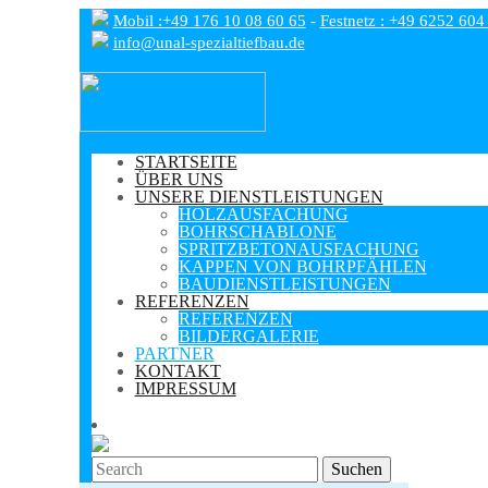
Mobil :+49 176 10 08 60 65
-
Festnetz : +49 6252 604
info@unal-spezialtiefbau.de
STARTSEITE
ÜBER UNS
UNSERE DIENSTLEISTUNGEN
HOLZAUSFACHUNG
BOHRSCHABLONE
SPRITZBETONAUSFACHUNG
KAPPEN VON BOHRPFÄHLEN
BAUDIENSTLEISTUNGEN
REFERENZEN
REFERENZEN
BILDERGALERIE
PARTNER
KONTAKT
IMPRESSUM