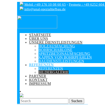
Mobil :+49 176 10 08 60 65
-
Festnetz : +49 6252 604
info@unal-spezialtiefbau.de
STARTSEITE
ÜBER UNS
UNSERE DIENSTLEISTUNGEN
HOLZAUSFACHUNG
BOHRSCHABLONE
SPRITZBETONAUSFACHUNG
KAPPEN VON BOHRPFÄHLEN
BAUDIENSTLEISTUNGEN
REFERENZEN
REFERENZEN
BILDERGALERIE
PARTNER
KONTAKT
IMPRESSUM