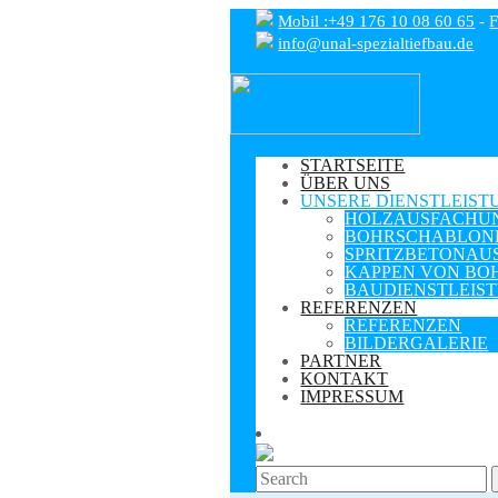
Mobil :+49 176 10 08 60 65
-
F
info@unal-spezialtiefbau.de
STARTSEITE
ÜBER UNS
UNSERE DIENSTLEIS
HOLZAUSFACHU
BOHRSCHABLON
SPRITZBETONAU
KAPPEN VON BO
BAUDIENSTLEIS
REFERENZEN
REFERENZEN
BILDERGALERIE
PARTNER
KONTAKT
IMPRESSUM